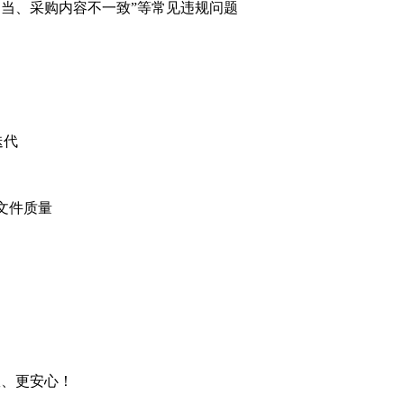
及不当、采购内容不一致”等常见违规问题
迭代
升文件质量
、更安心！